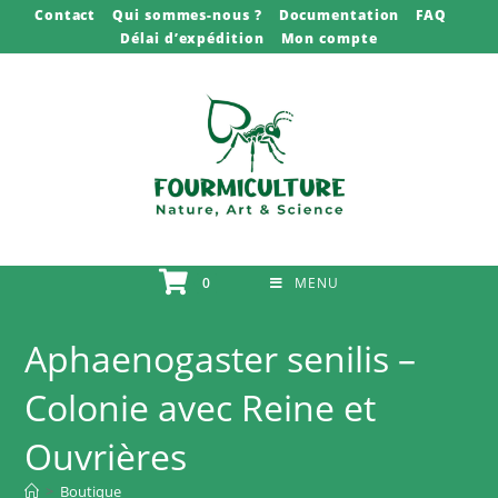
Skip
Contact
Qui sommes-nous ?
Documentation
FAQ
Délai d’expédition
Mon compte
to
content
0
MENU
Aphaenogaster senilis –
Colonie avec Reine et
Ouvrières
>
Boutique