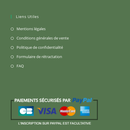
Liens Utiles
S’ouvre
Mentions légales
dans
S’ouvre
Conditions générales de vente
un
dans
S’ouvre
Politique de confidentialité
nouvel
un
dans
S’ouvre
Formulaire de rétractation
onglet
nouvel
un
dans
S’ouvre
FAQ
onglet
nouvel
un
dans
onglet
nouvel
un
onglet
nouvel
onglet