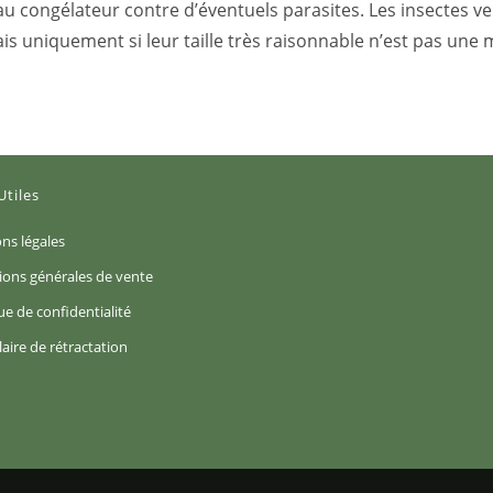
rs au congélateur contre d’éventuels parasites. Les insectes
is uniquement si leur taille très raisonnable n’est pas une 
Utiles
S’ouvre
ns légales
dans
S’ouvre
ions générales de vente
un
dans
S’ouvre
ue de confidentialité
nouvel
un
dans
S’ouvre
aire de rétractation
onglet
nouvel
un
dans
ouvre
onglet
nouvel
un
ns
onglet
nouvel
n
onglet
uvel
glet