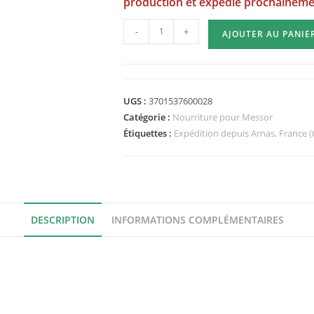
production et expédié prochainem
quantité
-
+
AJOUTER AU PANIE
de
Messor
Mix
-
UGS :
3701537600028
Mélange
Catégorie :
Nourriture pour Messor
de
Étiquettes :
Expédition depuis Arnas, France (
graines
pour
Messor
DESCRIPTION
INFORMATIONS COMPLÉMENTAIRES