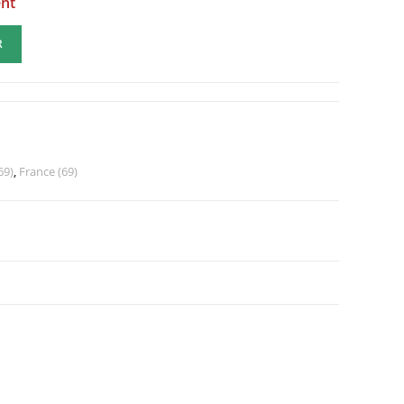
ent
R
69)
,
France (69)