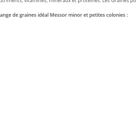
triments, vitamines, minéraux et protéines. Les Graines po
nge de graines idéal Messor minor et petites colonies :