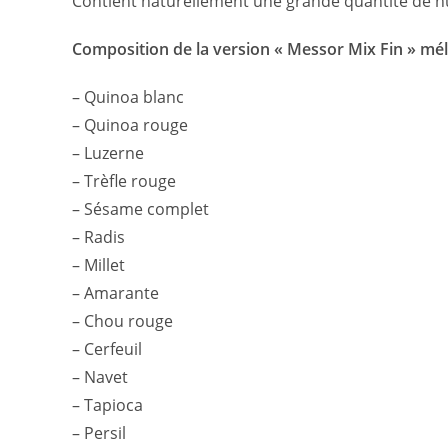
Contient naturellement une grande quantité de nu
Composition de la version « Messor Mix Fin » méla
– Quinoa blanc
– Quinoa rouge
– Luzerne
– Trèfle rouge
– Sésame complet
– Radis
– Millet
– Amarante
– Chou rouge
– Cerfeuil
– Navet
– Tapioca
– Persil