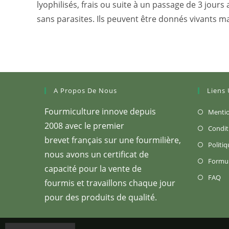
lyophilisés, frais ou suite à un passage de 3 jou
sans parasites. Ils peuvent être donnés vivants ma
A Propos De Nous
Liens 
Fourmiculture innove depuis
Mentio
2008 avec le premier
Condit
brevet français sur une fourmilière,
Politiq
nous avons un certificat de
Formul
capacité pour la vente de
S’
FAQ
fourmis et travaillons chaque jour
da
pour des produits de qualité.
u
no
on