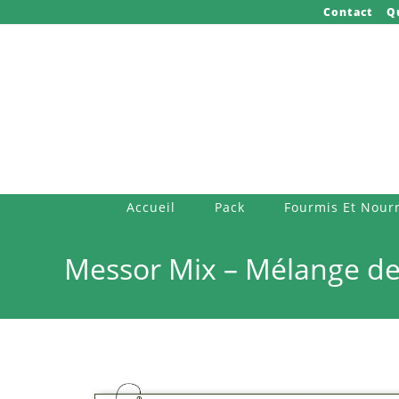
Skip
Contact
Q
to
content
Accueil
Pack
Fourmis Et Nourr
Messor Mix – Mélange de