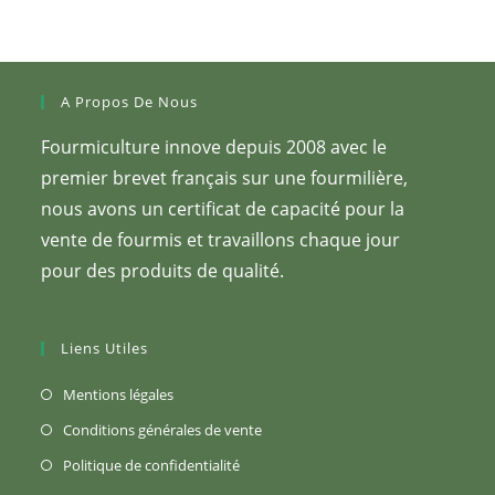
sur
la
page
du
produit
A Propos De Nous
Fourmiculture innove depuis 2008 avec le
premier brevet français sur une fourmilière,
nous avons un certificat de capacité pour la
vente de fourmis et travaillons chaque jour
pour des produits de qualité.
Liens Utiles
S’ouvre
Mentions légales
dans
S’ouvre
Conditions générales de vente
un
dans
S’ouvre
Politique de confidentialité
nouvel
un
dans