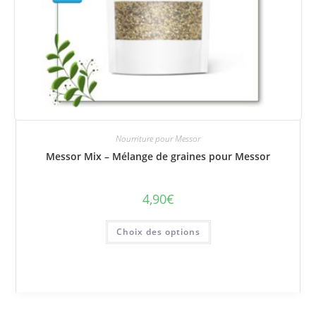
Nourriture pour Messor
Messor Mix – Mélange de graines pour Messor
4,90
€
Ce
Choix des options
produit
a
plusieurs
variations.
Les
options
peuvent
être
choisies