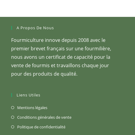
sur
la
page
du
produit
A Propos De Nous
Fourmiculture innove depuis 2008 avec le
premier brevet français sur une fourmilière,
nous avons un certificat de capacité pour la
vente de fourmis et travaillons chaque jour
pour des produits de qualité.
Liens Utiles
S’ouvre
Mentions légales
dans
S’ouvre
Conditions générales de vente
un
dans
S’ouvre
Politique de confidentialité
nouvel
un
dans