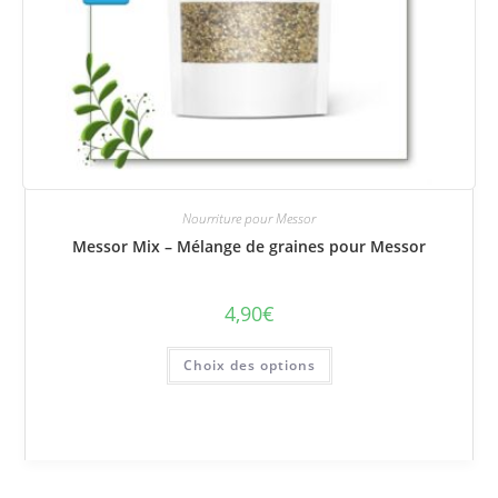
Nourriture pour Messor
Messor Mix – Mélange de graines pour Messor
4,90
€
Ce
Choix des options
produit
a
plusieurs
variations.
Les
options
peuvent
être
choisies