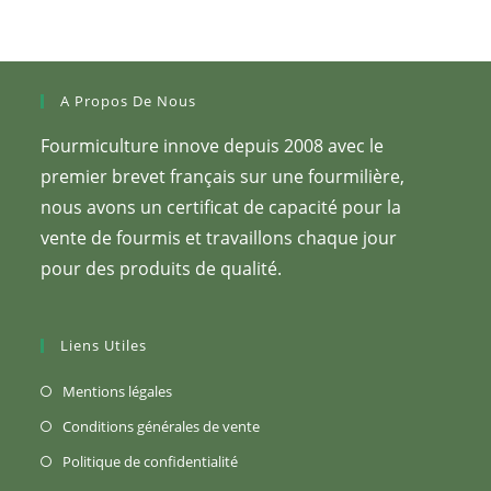
sur
la
page
du
produit
A Propos De Nous
Fourmiculture innove depuis 2008 avec le
premier brevet français sur une fourmilière,
nous avons un certificat de capacité pour la
vente de fourmis et travaillons chaque jour
pour des produits de qualité.
Liens Utiles
S’ouvre
Mentions légales
dans
S’ouvre
Conditions générales de vente
un
dans
S’ouvre
Politique de confidentialité
nouvel
un
dans