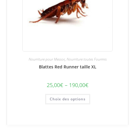
Nourriture pour Messor
,
Nourriture toutes Fourmis
Blattes Red Runner taille XL
25,00
€
–
190,00
€
Plage
de
prix :
Ce
25,00€
Choix des options
produit
à
a
190,00€
plusieurs
variations.
Les
options
peuvent
être
choisies