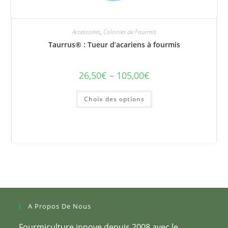
Accessoires
,
Colonies de Fourmis
Taurrus® : Tueur d’acariens à fourmis
26,50
€
–
105,00
€
Plage
de
prix :
Ce
26,50€
Choix des options
produit
à
a
105,00€
plusieurs
variations.
Les
options
peuvent
être
choisies
sur
la
page
du
produit
A Propos De Nous
Fourmiculture innove depuis 2008 avec le