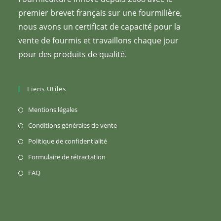
premier brevet français sur une fourmilière,
nous avons un certificat de capacité pour la
vente de fourmis et travaillons chaque jour
pour des produits de qualité.
Liens Utiles
S’ouvre
Mentions légales
dans
S’ouvre
Conditions générales de vente
un
dans
S’ouvre
Politique de confidentialité
nouvel
un
dans
S’ouvre
Formulaire de rétractation
onglet
nouvel
un
dans
S’ouvre
FAQ
onglet
nouvel
un
dans
onglet
nouvel
un
onglet
nouvel
onglet