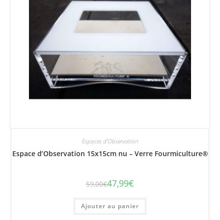
Espaces d'Observation
Espace d’Observation 15x15cm nu – Verre Fourmiculture®
47,99
€
59,00
€
Le
Le
prix
prix
initial
actuel
était :
est :
Ajouter au panier
59,00€.
47,99€.