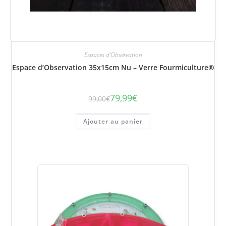
Espaces d'Observation
Espace d’Observation 35x15cm Nu – Verre Fourmiculture®
79,99
€
99,00
€
Le
Le
prix
prix
initial
actuel
était :
est :
Ajouter au panier
99,00€.
79,99€.