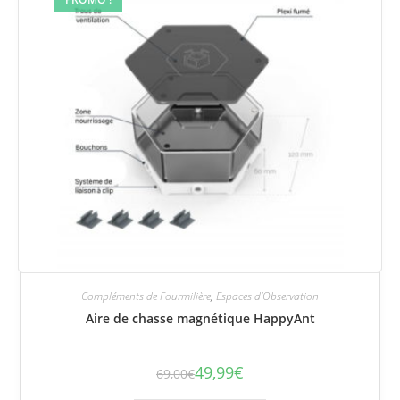
Compléments de Fourmilière
,
Espaces d'Observation
Aire de chasse magnétique HappyAnt
49,99
€
69,00
€
Le
Le
prix
prix