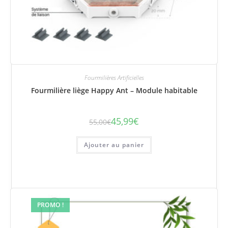
Fourmilières Artificielles
Fourmilière liège Happy Ant – Module habitable
45,99
€
55,00
€
Le
Le
prix
prix
initial
actuel
était :
est :
Ajouter au panier
55,00€.
45,99€.
PROMO !