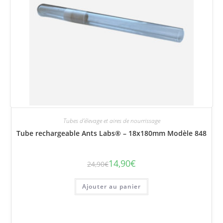
Tubes d'élevage et aires de nourrissage
Tube rechargeable Ants Labs® – 18x180mm Modèle 848
14,90
€
24,90
€
Le
Le
prix
prix
initial
actuel
était :
est :
Ajouter au panier
24,90€.
14,90€.