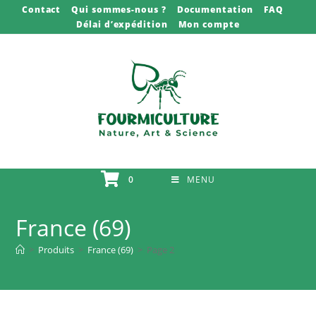
Skip
Contact
Qui sommes-nous ?
Documentation
FAQ
Délai d’expédition
Mon compte
to
content
0
MENU
France (69)
>
Produits
>
France (69)
>
Page 2