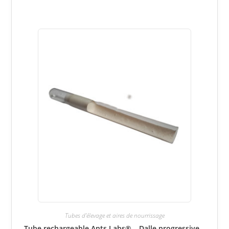
Tubes d'élevage et aires de nourrissage
Tube rechargeable Ants Labs® – Dalle progressive –