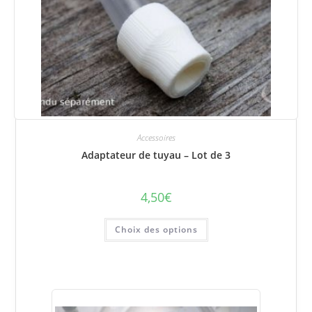
Accessoires
Adaptateur de tuyau – Lot de 3
4,50
€
Ce
Choix des options
produit
a
plusieurs
variations.
Les
options
peuvent
être
choisies