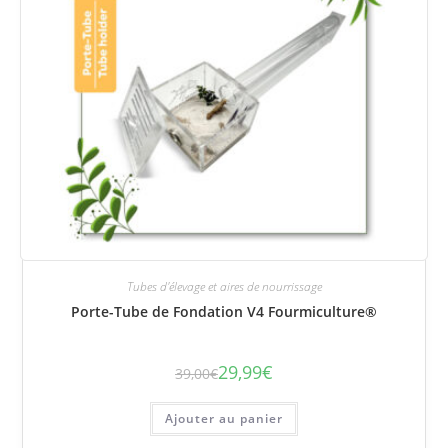
Tubes d'élevage et aires de nourrissage
Porte-Tube de Fondation V4 Fourmiculture®
29,99
€
39,00
€
Le
Le
prix
prix
initial
actuel
était :
est :
Ajouter au panier
39,00€.
29,99€.