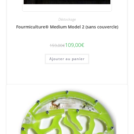
Déstockage
Fourmiculture® Medium Model 2 (sans couvercle)
109,00
€
159,00
€
Le
Le
prix
prix
initial
actuel
était :
est :
Ajouter au panier
159,00€.
109,00€.