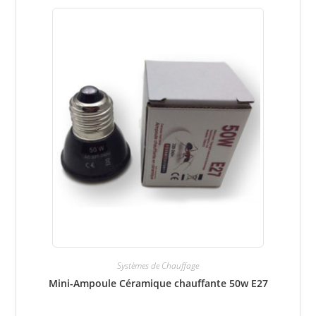
peuvent
être
choisies
sur
la
page
du
produit
Systèmes de Chauffage
Mini-Ampoule Céramique chauffante 50w E27