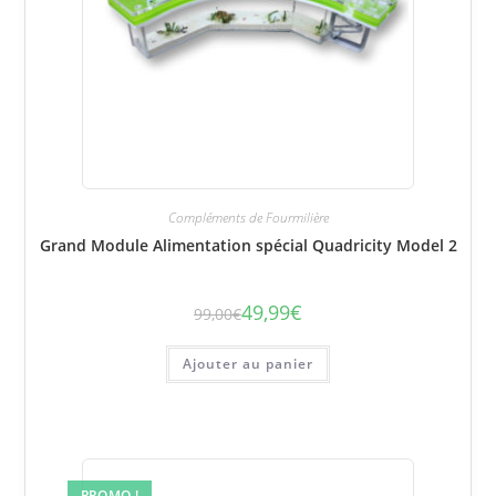
Compléments de Fourmilière
Grand Module Alimentation spécial Quadricity Model 2
49,99
€
99,00
€
Le
Le
prix
prix
initial
actuel
était :
est :
Ajouter au panier
99,00€.
49,99€.
PROMO !