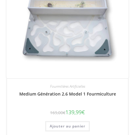
Fourmilières Artificielles
Medium Génération 2.6 Model 1 Fourmiculture
139,99
€
169,00
€
Le
Le
prix
prix
initial
actuel
était :
est :
Ajouter au panier
169,00€.
139,99€.