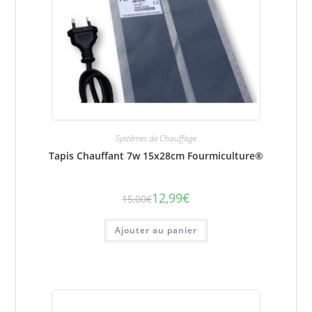
Systèmes de Chauffage
Tapis Chauffant 7w 15x28cm Fourmiculture®
12,99
€
15,00
€
Le
Le
prix
prix
initial
actuel
était :
est :
Ajouter au panier
15,00€.
12,99€.