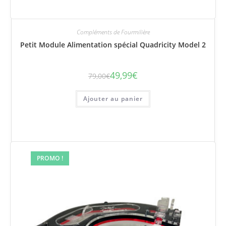
Compléments de Fourmilière
Petit Module Alimentation spécial Quadricity Model 2
49,99
€
79,00
€
Le
Le
prix
prix
initial
actuel
était :
est :
Ajouter au panier
79,00€.
49,99€.
PROMO !