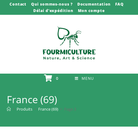
Skip
Contact
Qui sommes-nous ?
Documentation
FAQ
Délai d’expédition
Mon compte
to
content
0
MENU
France (69)
>
Produits
>
France (69)
>
Page 3