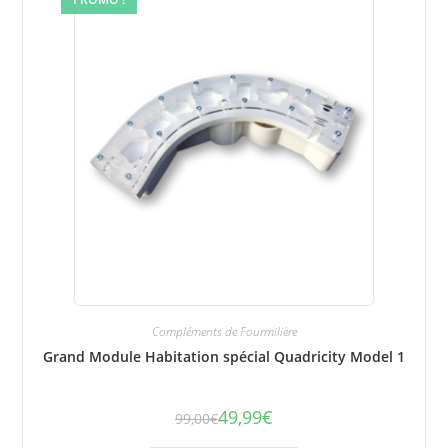
Compléments de Fourmilière
Grand Module Habitation spécial Quadricity Model 1
49,99
€
99,00
€
Le
Le
prix
prix