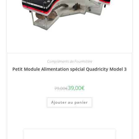
Compléments de Fourmilière
Petit Module Alimentation spécial Quadricity Model 3
39,00
€
79,00
€
Le
Le
prix
prix
initial
actuel
était :
est :
Ajouter au panier
79,00€.
39,00€.