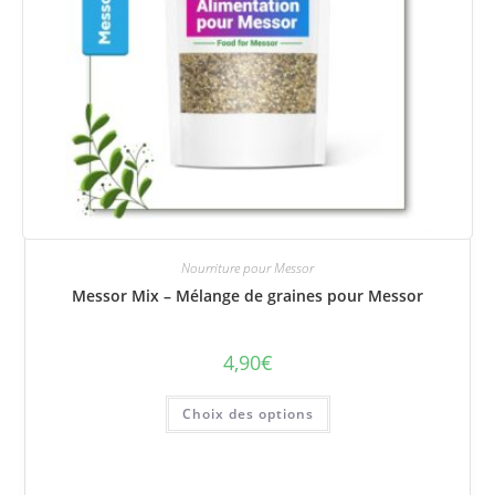
Nourriture pour Messor
Messor Mix – Mélange de graines pour Messor
4,90
€
Ce
Choix des options
produit
a
plusieurs
variations.
Les
options