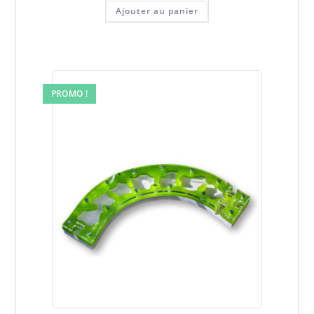
initial
actuel
était :
est :
Ajouter au panier
99,00€.
49,99€.
PROMO !