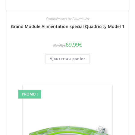
Compléments de Fourmilière
Grand Module Alimentation spécial Quadricity Model 1
69,99
€
99,00
€
Le
Le
prix
prix
initial
actuel
était :
est :
Ajouter au panier
99,00€.
69,99€.
PROMO !