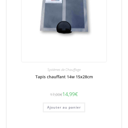
Systèmes de Chauffage
Tapis chauffant 14w 15x28cm
14,99
€
17,00
€
Le
Le
prix
prix
initial
actuel
était :
est :
Ajouter au panier
17,00€.
14,99€.