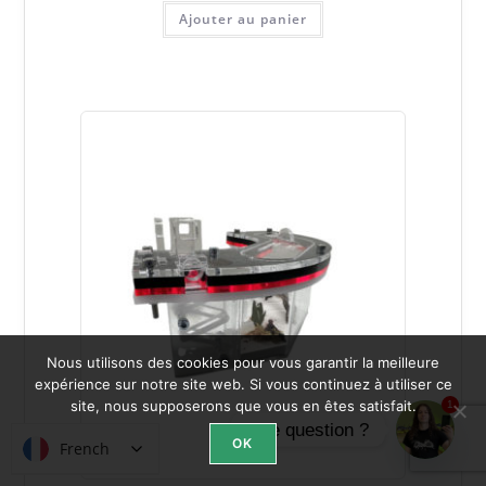
Ajouter au panier
Nous utilisons des cookies pour vous garantir la meilleure
expérience sur notre site web. Si vous continuez à utiliser ce
site, nous supposerons que vous en êtes satisfait.
1
Une question ?
OK
French
French
Open ch