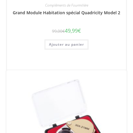
Compléments de Fourmilière
Grand Module Habitation spécial Quadricity Model 2
49,99
€
99,00
€
Le
Le
prix
prix
initial
actuel
était :
est :
Ajouter au panier
99,00€.
49,99€.