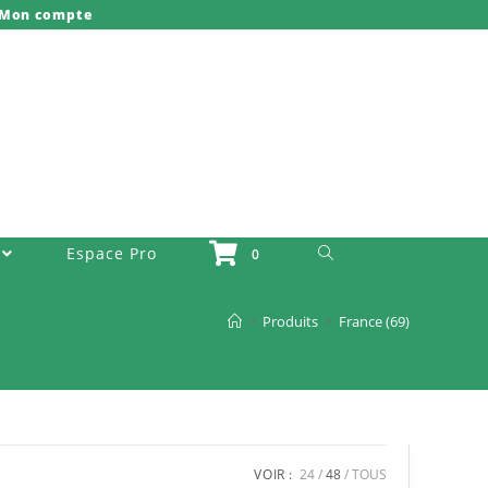
Mon compte
Toggle Website Search
Espace Pro
0
>
Produits
>
France (69)
VOIR :
24
48
TOUS