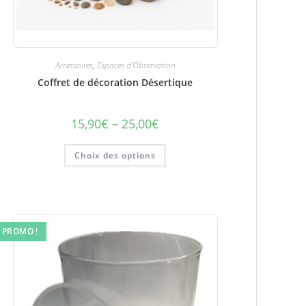
Accessoires
,
Espaces d'Observation
Coffret de décoration Désertique
15,90
€
–
25,00
€
Plage
de
prix :
Ce
15,90€
Choix des options
produit
à
a
25,00€
plusieurs
variations.
Les
options
peuvent
être
PROMO !
choisies
sur
la
page
du
produit