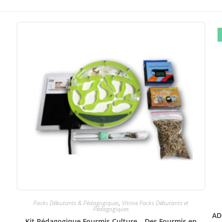
Packs Débutants & Pédagogiques
,
Vitrine Packs Débutants et
Pédagogiques
AD
Kit Pédagogique Fourmis Culture – Des Fourmis en