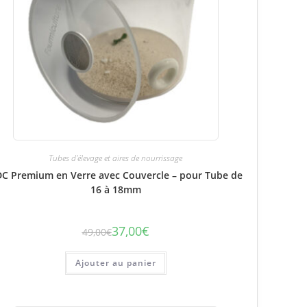
Tubes d'élevage et aires de nourrissage
C Premium en Verre avec Couvercle – pour Tube de
16 à 18mm
37,00
€
49,00
€
Le
Le
prix
prix
initial
actuel
était :
est :
Ajouter au panier
49,00€.
37,00€.