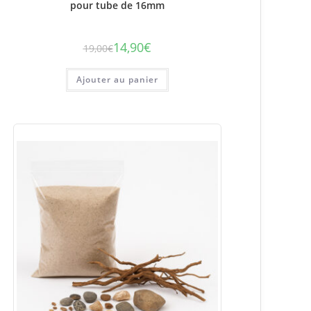
pour tube de 16mm
14,90
€
19,00
€
Le
Le
prix
prix
initial
actuel
était :
est :
Ajouter au panier
19,00€.
14,90€.