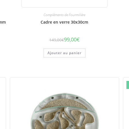
Compléments de Fourmilière
6mm
Cadre en verre 30x30cm
99,00
€
149,00
€
Le
Le
prix
prix
initial
actuel
était :
est :
Ajouter au panier
149,00€.
99,00€.