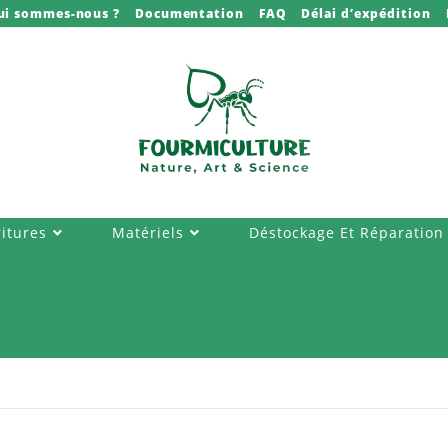
ui sommes-nous ?
Documentation
FAQ
Délai d’expédition
itures
Matériels
Déstockage Et Réparation