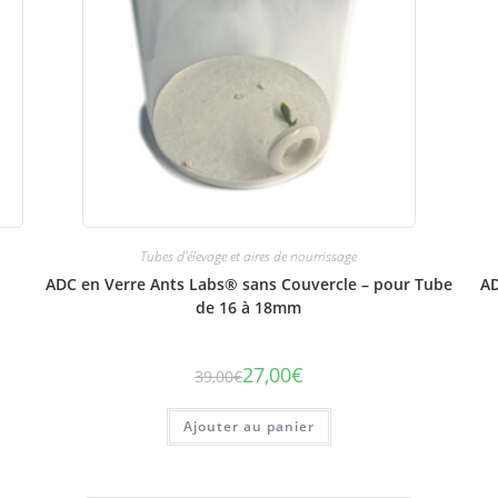
Tubes d'élevage et aires de nourrissage
ADC en Verre Ants Labs® sans Couvercle – pour Tube
AD
de 16 à 18mm
27,00
€
39,00
€
Le
Le
prix
prix
initial
actuel
était :
est :
Ajouter au panier
39,00€.
27,00€.