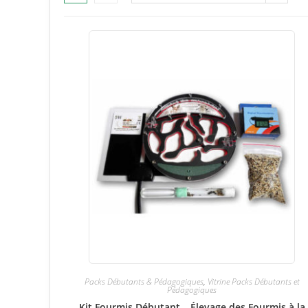
Packs Débutants & Pédagogiques
,
Vitrine Packs Débutants et
Pédagogiques
Kit Fourmis Débutant – Élevage des Fourmis à la