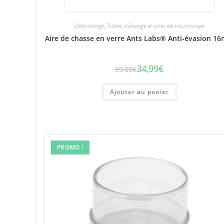
Déstockage
,
Tubes d'élevage et aires de nourrissage
Aire de chasse en verre Ants Labs® Anti-évasion 1
34,99
€
59,00
€
Le
Le
prix
prix
initial
actuel
était :
est :
Ajouter au panier
59,00€.
34,99€.
PROMO !