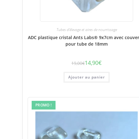
Tubes d'élevage et aires de nourrissage
ADC plastique cristal Ants Labs® 9x7cm avec couver
pour tube de 18mm
14,90
€
19,00
€
Le
Le
prix
prix
initial
actuel
était :
est :
Ajouter au panier
19,00€.
14,90€.
PROMO !