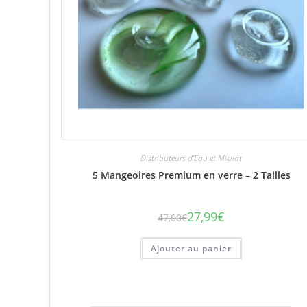
Distributeurs d'Eau et Miellat
5 Mangeoires Premium en verre – 2 Tailles
27,99
€
47,00
€
Le
Le
prix
prix
initial
actuel
était :
est :
Ajouter au panier
47,00€.
27,99€.